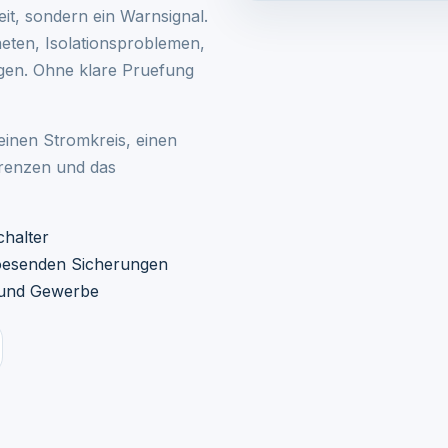
keit, sondern ein Warnsignal.
aeten, Isolationsproblemen,
iegen. Ohne klare Pruefung
 einen Stromkreis, einen
grenzen und das
chalter
loesenden Sicherungen
r und Gewerbe