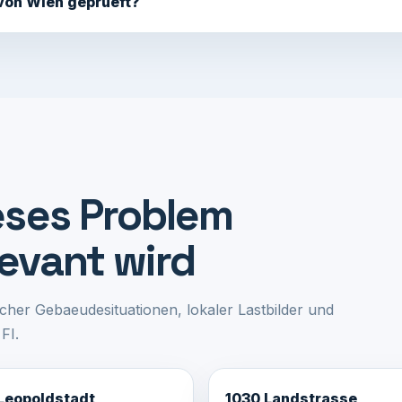
 von Wien geprueft?
ieses Problem
levant wird
scher Gebaeudesituationen, lokaler Lastbilder und
FI.
Leopoldstadt
1030 Landstrasse