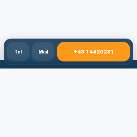
+43 1 4420281
Tel
Mail
Elektriker Notdienst 24/7
Schnelle Hilfe bei Stromausfall, Kurzschluss, FI-
Ausloesung und Elektro-Notfaellen.